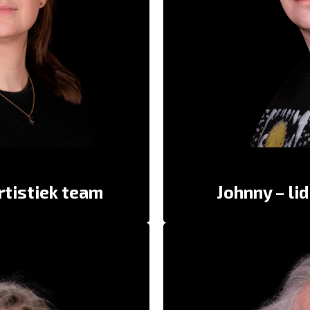
“Johnny is een soort z
k, creatief en onstuitbaar.” –
lekker vrij en vlot, e
ief en helpt mij heel goed van
Hannah
gevoelens.” –
“Hij is heel erg grappig, 
igen kracht. Vind het fijn dat
in
je ons in onze kracht zet.” –
artistiek team
Johnny – li