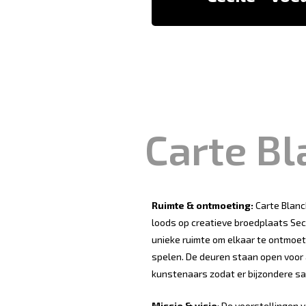
Carte B
Ruimte & ontmoeting:
Carte Blanc
loods op creatieve broedplaats Sect
unieke ruimte om elkaar te ontmoe
spelen. De deuren staan open voor
kunstenaars zodat er bijzondere 
Missie & visie
: De voorstellingen 