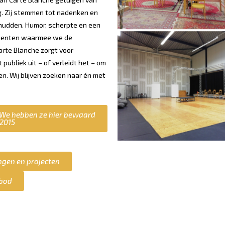
. Zij stemmen tot nadenken en
chudden. Humor, scherpte en een
rumenten waarmee we de
arte Blanche zorgt voor
 publiek uit – of verleidt het – om
en. Wij blijven zoeken naar én met
 We hebben ze hier bewaard
 2015
ngen en projecten
nbod