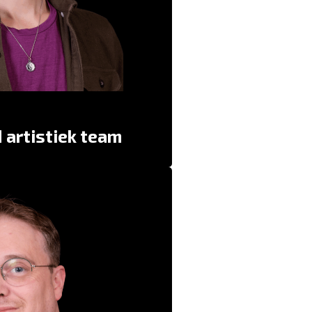
zien op welk gevoel je zit.” – Juul
 en een goeie gesprekspartner. Qua
onlijkheid is hij een voetballer.” –
d artistiek team
spectieven. Belevingswerelden van
de wereld staan. Soms ontroerend,
gelend. Voor mij de basis om mooi
theater van te maken.