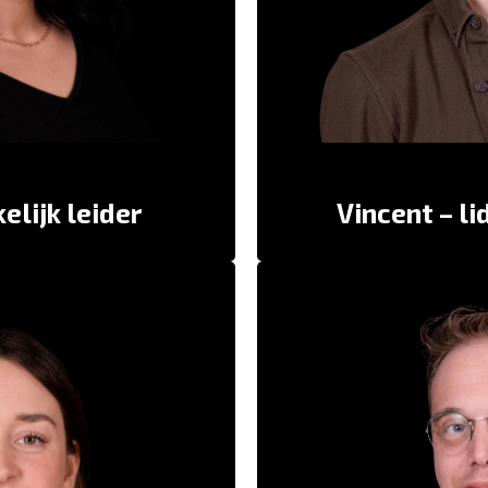
hij kan meteen 
mensenhulp. En natuurlijk ook
Hannah
grapjes maken.” –
“Hij is relax
terk. Een van de fundamenten
Martijn
perso
Joeri
van ons werk.” –
kelijk leider
Vincent – li
anche laten me op een andere
Unieke inzichten en per
. Ze nodigen me uit om vragen
mensen die heel anders in 
ntwoorden te geven. Zij zijn de
soms uitdagend, soms ontre
 soms ontwapenend, dan weer
errompelend of ontwrichtend.