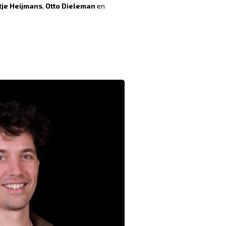
tje Heijmans
,
Otto Dieleman
en
k hupsje in mijn hart. Carte Blanche
 uitgenodigd, waardevol en speels,
 Ik word dagelijks verrast door onze
s ontregeld en altijd geïnspireerd.
hartstikke normaal, wat een rijkdom!
an denk ik: gezellig, avontuurrijk,