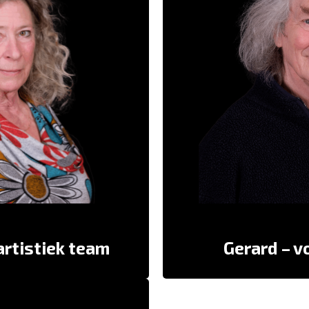
 als een familie, met goede en
minder goede momenten.
De zon in de blauwe luc
aar altijd warm en vertrouwd.
En zo is Carte Blanche ee
e kerstboom hangen… die is zo
lief!” – Roderick
toere en slimme vrouw. Ik heb
d. Dat blijft in mijn hart.” –
Rob
 artistiek team
Gerard – v