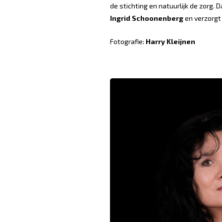
de stichting en natuurlijk de zorg
Ingrid Schoonenberg
en verzorg
Fotografie:
Harry Kleijnen
Dynamiek. Samen. Eerlijk
Geconcentreerd. Loslaten.
perspectieven. Delen. Wa
Welkom. Inventief. Vri
Verrijking. Geen dag hetzelfd
horen. Kijken en elka