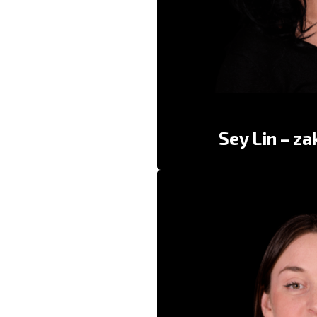
“Sey Lin is een beetje echt 
“Intelligent, gedreven en s
Sey Lin – za
De spelers van Carte Bl
manier naar de wereld kijken
te stellen, in plaats van a
basis van spannend theater:
poëtisch, ov