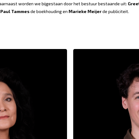
. Daarnaast worden we bijgestaan door het bestuur bestaande uit:
Gree
t
Paul Tammes
de boekhouding en
Marieke Meijer
de publiciteit.
. Ontwikkeling. In het moment.
Ik kom binnen met een vrolij
 Raken. Verwondering. Nieuwe
is waar ik me welkom voel,
rmte. Ontroering. Wegvliegen.
net als iedereen hier.
j én gestructureerd. Omarmen.
spelers, vaak ontroerd, som
e. Kracht. Luisteren en elkaar
Anders zijn is hier 
ar zien. En schaterlachen, veel
schaterlachen.
“Als ik denk aan Vincent d