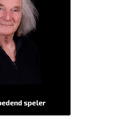
ht verdrijft de wolk die er nog zou
kunnen zijn.
n tuin waar je zou kunnen wortelen
en opbloeien.
“Gerard kookt soep!
Teun
…AAAAhhhh” –
oedend speler