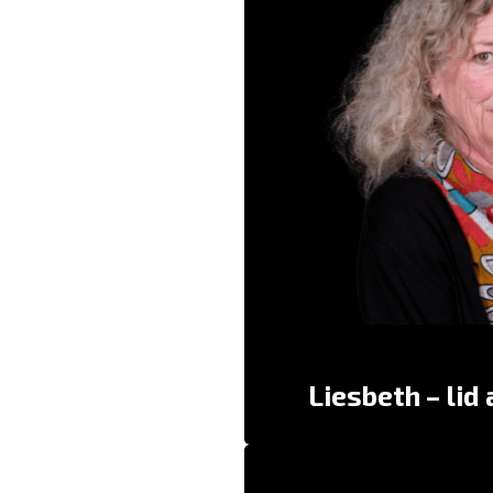
Carte Blanche is voor mij
M
“Liesbeth, die moet je in d
“Dat is toch een aardige, s
samen met haar ‘Zusje’ gespeel
Liesbeth – lid