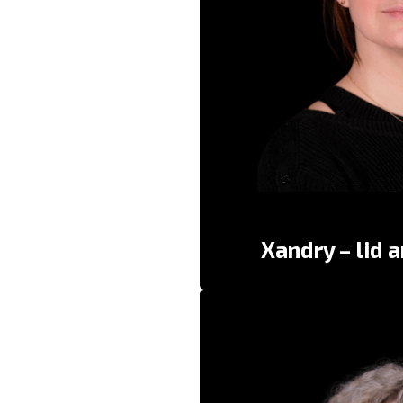
Joeri
“Ster
“Ze is heel erg superl
“Zo samen en alleen in onze e
Kar
Xandry – lid 