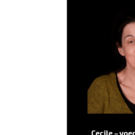
Carte Blanche 
“Pasten we allemaal maar
Cecile – vo