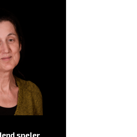
is de vrijplaats in de hectiek.
 in jouw auto, dan gingen we
Gerard
overal heen!” –
edend speler