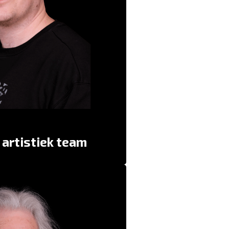
oon van Stefan, de opvolger. Hij is
en stuntman. Je kan ermee stoeien,
Martijn
dollen en spelen.” –
soms leuk gek, ook lief en af en toe
Eline
eigenwijs.” –
d artistiek team